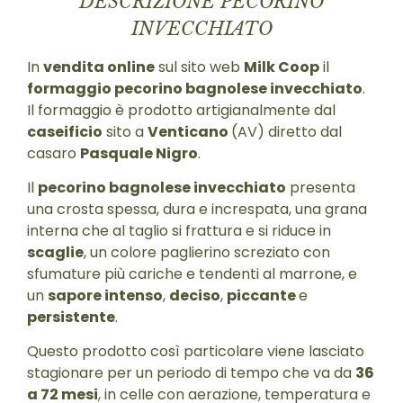
DESCRIZIONE PECORINO
INVECCHIATO
In
vendita online
sul sito web
Milk Coop
il
formaggio pecorino bagnolese invecchiato
.
Il formaggio è prodotto artigianalmente dal
caseificio
sito a
Venticano
(AV) diretto dal
casaro
Pasquale Nigro
.
Il
pecorino bagnolese invecchiato
presenta
una crosta spessa, dura e increspata, una grana
interna che al taglio si frattura e si riduce in
scaglie
, un colore paglierino screziato con
sfumature più cariche e tendenti al marrone, e
un
sapore intenso
,
deciso
,
piccante
e
persistente
.
Questo prodotto così particolare viene lasciato
stagionare per un periodo di tempo che va da
36
a 72
mesi
, in celle con aerazione, temperatura e