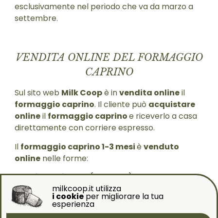
esclusivamente nel periodo che va da marzo a
settembre.
VENDITA ONLINE DEL FORMAGGIO
CAPRINO
Sul sito web
Milk Coop
è in
vendita online
il
formaggio caprino
. Il cliente può
acquistare
online
il
formaggio caprino
e riceverlo a casa
direttamente con corriere espresso.
Il
formaggio caprino 1-3 mesi
è
venduto
online
nelle forme:
forma intera
(circa 1 Kg)
mezza forma
(circa 0,6 Kg)
milkcoop.it utilizza
i cookie
per migliorare la tua
1 quarto di forma
(circa 0,3 Kg)
esperienza