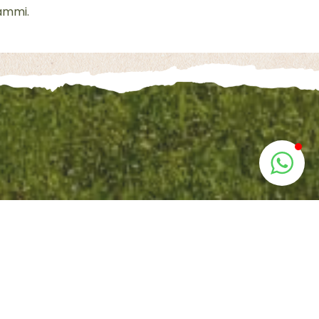
rammi.
ria