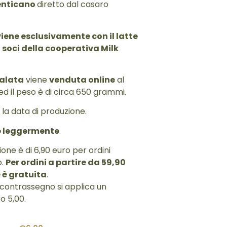
enticano
diretto dal casaro
iene esclusivamente con il latte
8 soci della cooperativa Milk
salata
viene
venduta online
al
ed il peso è di circa 650 grammi.
n la data di produzione.
re leggermente
.
ione è di 6,90 euro per ordini
o.
Per ordini a partire da 59,90
 è gratuita
.
n contrassegno si applica un
o 5,00.