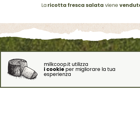
La
ricotta fresca salata
viene
venduta
milkcoop.it utilizza
i cookie
per migliorare la tua
esperienza
Fo