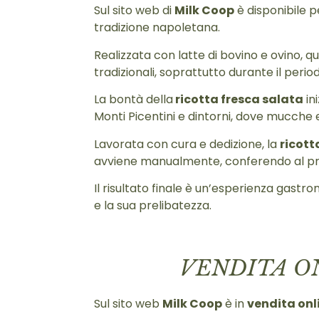
Sul sito web di
Milk Coop
è disponibile p
tradizione napoletana.
Realizzata con latte di bovino e ovino, q
tradizionali, soprattutto durante il peri
La bontà della
ricotta fresca salata
in
Monti Picentini e dintorni, dove mucche e
Lavorata con cura e dedizione, la
ricott
avviene manualmente, conferendo al prod
Il risultato finale è un’esperienza gastr
e la sua prelibatezza.
VENDITA O
Sul sito web
Milk Coop
è in
vendita onl