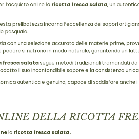
er l’acquisto online la
ricotta fresca salata
, un autentic
uesta prelibatezza incarna l’eccellenza dei sapori artigiana
odo pasquale.
izia con una selezione accurata delle materie prime, prove
 pecore si nutrono in modo naturale, garantendo un latte ri
a fresca salata
segue metodi tradizionali tramandati da se
otto il suo inconfondibile sapore e la consistenza unica
onomica autentica e genuina, capace di soddisfare anche i p
NLINE DELLA RICOTTA FRE
ine
la
ricotta fresca salata.