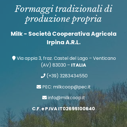
Formaggi tradizionali di
produzione propria
Milk - Società Cooperativa Agricola
Irpina A.R.L.
Via appia 3, fraz. Castel del Lago – Venticano
(AV) 83030 –
ITALIA
(+39) 3283434550
PEC: milkcoop@pec.it
info@milkcoop.it
C.F. e P.IVA IT02695100640