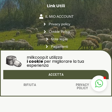
Link Utili
IL MIO ACCOUNT
Privacy policy
Cookie Policy
Note legali
Pagamenti
Resi e rimborsi
milkcoop.it utilizza
i cookie
per migliorare la tua
Spedizioni
esperienza
ACCETTA
Seguici sui social
RIFIUTA
PRIVACY
POLICY