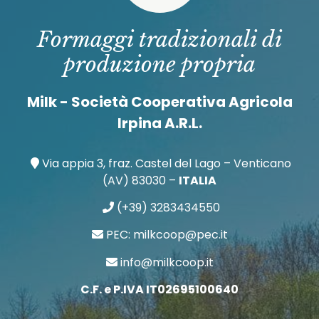
Formaggi tradizionali di
produzione propria
Milk - Società Cooperativa Agricola
Irpina A.R.L.
Via appia 3, fraz. Castel del Lago – Venticano
(AV) 83030 –
ITALIA
(+39) 3283434550
PEC: milkcoop@pec.it
info@milkcoop.it
C.F. e P.IVA IT02695100640