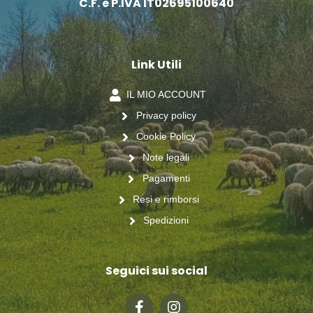
C.F. e P.IVA IT02695100640
Link Utili
IL MIO ACCOUNT
Privacy policy
Cookie Policy
Note legali
Pagamenti
Resi e rimborsi
Spedizioni
Seguici sui social