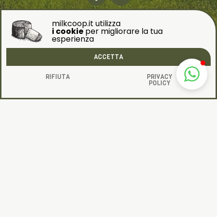
milkcoop.it utilizza
i cookie
per migliorare la tua
esperienza
ACCETTA
RIFIUTA
PRIVACY
POLICY
© 2021 All rights reserved Milk - Società Cooperativa
Agricola Irpina A.R.L.
Portale ideato e realizzato dalla
Fandes Consulting