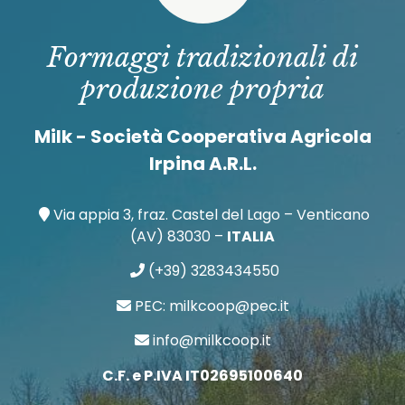
Formaggi tradizionali di
produzione propria
Milk - Società Cooperativa Agricola
Irpina A.R.L.
Via appia 3, fraz. Castel del Lago – Venticano
(AV) 83030 –
ITALIA
(+39) 3283434550
PEC: milkcoop@pec.it
info@milkcoop.it
C.F. e P.IVA IT02695100640