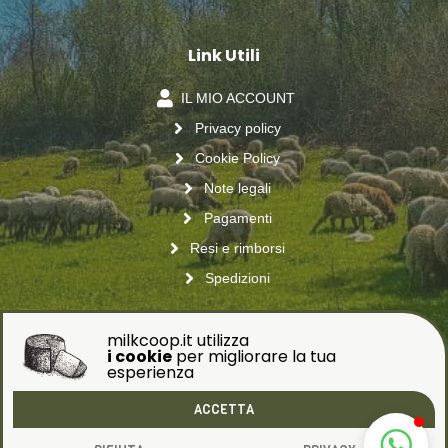
Link Utili
IL MIO ACCOUNT
Privacy policy
Cookie Policy
Note legali
Pagamenti
Resi e rimborsi
Spedizioni
milkcoop.it utilizza
Seguici sui social
i cookie
per migliorare la tua
esperienza
ACCETTA